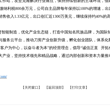
工作站，攻坚克难解决行业痛点，保持持续创新的土壤环境，借
，年缴纳利税800余万元，公司自主品牌每年保持以100%的增速，出
销售收入1.
33
亿元，出口创汇近
1
300
万美元，继续保持约
40%的
进智能制造，优化产业生态链，打造中国知名民族品牌，为国际
与服务云平台，推动刀剪产业创新升级，孵化创业团队，体系化
以客户为中心，以奋斗者为本”的经营理念，倡导“
诚信正直
开拓
大产业，坚持技术领先和精品战略，通过内部创新和资本力量推动
.com/
【关闭窗口】
【返回顶部】
【打印文章】