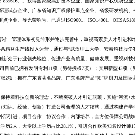
：839616）。获得国家级高新技术企业、国家知识产权优势企
管理试点企业、广东省知识产权保护重点企业、省级研发机构、
业、等光荣称号。已通过ISO9001、ISO14001、OHSAS18
清晰，管理体系初见雏形并逐步完善中，重视高素质人才引
进和
6条精益生产线投入运营，通过与“武汉理工大学、安泰科技股份
创新处于行业领先地位，促进产业高质量、健康发展。重视科技
公司目前已拥有发明专利
11项
（另待授权
7项）
；实用新型
4
3项
（
作权
2项
；拥有广东省著名品牌、广东名牌产品
“拓”牌厨刀及国际高
保持着科技创新的理念，不断突破人才引进瓶颈，实施
“河流+
（知识、经验、创新）打造公司合理的人才结构，通过构建产学
外部引进，项目合作，协议合作，内部培养，全方位保障公司战
上学历
2
人，大专以上学历占比
2
8
.
1
%，引进合作欧美知名设计师1